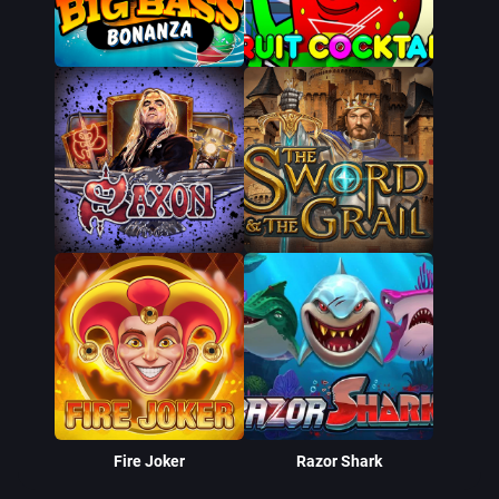
Big Bass Bonanza
Fruit Cocktail
Saxon
The Sword And The Grail
Fire Joker
Razor Shark