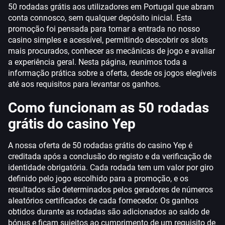
50 rodadas grátis aos utilizadores em Portugal que abram
conta connosco, sem qualquer depósito inicial. Esta
promoção foi pensada para tornar a entrada no nosso
casino simples e acessível, permitindo descobrir os slots
mais procurados, conhecer as mecânicas de jogo e avaliar
a experiência geral. Nesta página, reunimos toda a
informação prática sobre a oferta, desde os jogos elegíveis
até aos requisitos para levantar os ganhos.
Como funcionam as 50 rodadas
grátis do casino Yep
A nossa oferta de 50 rodadas grátis do casino Yep é
creditada após a conclusão do registo e da verificação de
identidade obrigatória. Cada rodada tem um valor por giro
definido pelo jogo escolhido para a promoção, e os
resultados são determinados pelos geradores de números
aleatórios certificados de cada fornecedor. Os ganhos
obtidos durante as rodadas são adicionados ao saldo de
bónus e ficam sujeitos ao cumprimento de um requisito de