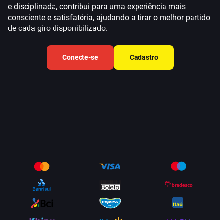
e disciplinada, contribui para uma experiência mais
consciente e satisfatória, ajudando a tirar o melhor partido
de cada giro disponibilizado.
Conecte-se
Cadastro