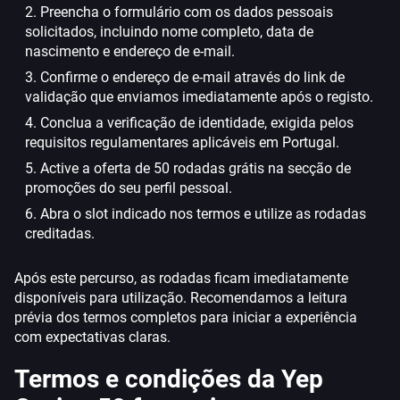
Preencha o formulário com os dados pessoais
solicitados, incluindo nome completo, data de
nascimento e endereço de e-mail.
Confirme o endereço de e-mail através do link de
validação que enviamos imediatamente após o registo.
Conclua a verificação de identidade, exigida pelos
requisitos regulamentares aplicáveis em Portugal.
Active a oferta de 50 rodadas grátis na secção de
promoções do seu perfil pessoal.
Abra o slot indicado nos termos e utilize as rodadas
creditadas.
Após este percurso, as rodadas ficam imediatamente
disponíveis para utilização. Recomendamos a leitura
prévia dos termos completos para iniciar a experiência
com expectativas claras.
Termos e condições da Yep