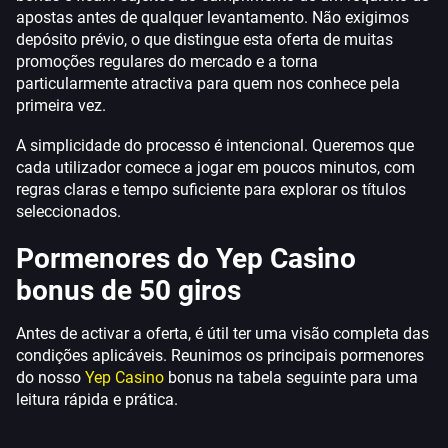
apostas antes de qualquer levantamento. Não exigimos
depósito prévio, o que distingue esta oferta de muitas
promoções regulares do mercado e a torna
particularmente atractiva para quem nos conhece pela
primeira vez.
A simplicidade do processo é intencional. Queremos que
cada utilizador comece a jogar em poucos minutos, com
regras claras e tempo suficiente para explorar os títulos
seleccionados.
Pormenores do Yep Casino
bonus de 50 giros
Antes de activar a oferta, é útil ter uma visão completa das
condições aplicáveis. Reunimos os principais pormenores
do nosso
Yep Casino
bonus na tabela seguinte para uma
leitura rápida e prática.