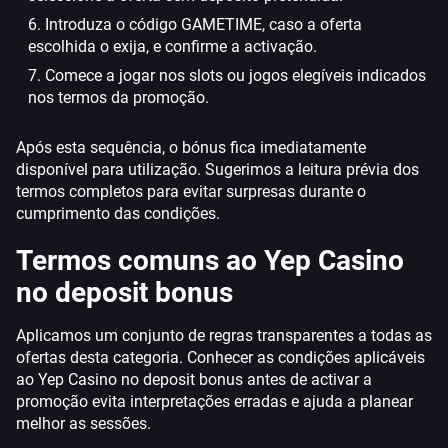
Introduza o código GAMETIME, caso a oferta
escolhida o exija, e confirme a activação.
Comece a jogar nos slots ou jogos elegíveis indicados
nos termos da promoção.
Após esta sequência, o bónus fica imediatamente
disponível para utilização. Sugerimos a leitura prévia dos
termos completos para evitar surpresas durante o
cumprimento das condições.
Termos comuns ao Yep Casino
no deposit bonus
Aplicamos um conjunto de regras transparentes a todas as
ofertas desta categoria. Conhecer as condições aplicáveis
ao Yep Casino no deposit bonus antes de activar a
promoção evita interpretações erradas e ajuda a planear
melhor as sessões.