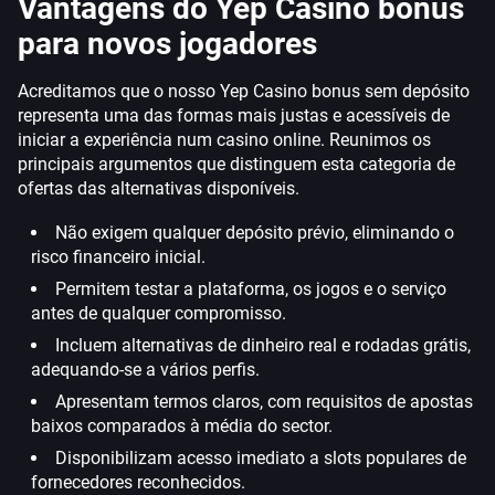
Vantagens do Yep Casino bonus
para novos jogadores
Acreditamos que o nosso Yep Casino bonus sem depósito
representa uma das formas mais justas e acessíveis de
iniciar a experiência num casino online. Reunimos os
principais argumentos que distinguem esta categoria de
ofertas das alternativas disponíveis.
Não exigem qualquer depósito prévio, eliminando o
risco financeiro inicial.
Permitem testar a plataforma, os jogos e o serviço
antes de qualquer compromisso.
Incluem alternativas de dinheiro real e rodadas grátis,
adequando-se a vários perfis.
Apresentam termos claros, com requisitos de apostas
baixos comparados à média do sector.
Disponibilizam acesso imediato a slots populares de
fornecedores reconhecidos.