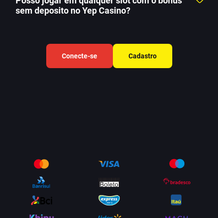
Posso jogar em qualquer slot com o bónus
sem deposito no Yep Casino?
Conecte-se
Cadastro