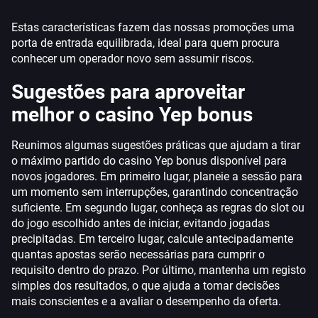
Estas características fazem das nossas promoções uma
porta de entrada equilibrada, ideal para quem procura
conhecer um operador novo sem assumir riscos.
Sugestões para aproveitar
melhor o casino Yep bonus
Reunimos algumas sugestões práticas que ajudam a tirar
o máximo partido do casino Yep bonus disponível para
novos jogadores. Em primeiro lugar, planeie a sessão para
um momento sem interrupções, garantindo concentração
suficiente. Em segundo lugar, conheça as regras do slot ou
do jogo escolhido antes de iniciar, evitando jogadas
precipitadas. Em terceiro lugar, calcule antecipadamente
quantas apostas serão necessárias para cumprir o
requisito dentro do prazo. Por último, mantenha um registo
simples dos resultados, o que ajuda a tomar decisões
mais conscientes e a avaliar o desempenho da oferta.