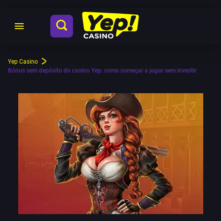
Yep Casino
Bónus sem depósito do casino Yep: como começar a jogar sem investir