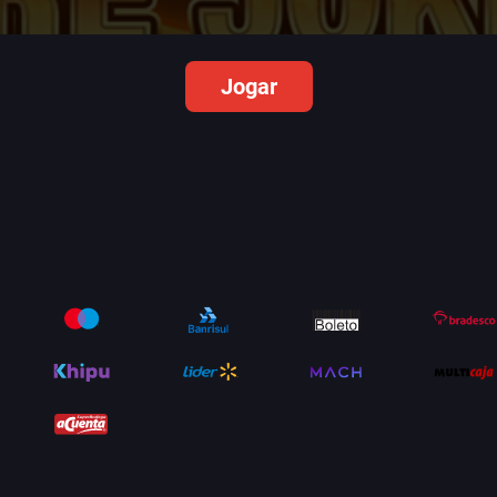
Jogar